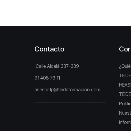
Contacto
Cor
Calle Alcalá 337-339
¿Qui
TEIDE
91 408 73 11
HEAS
asesor.fp@teideformacion.com
TEIDE 
Polít
Nuest
Infor