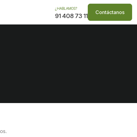
¿HABLAMOS?
Contáctanos
91 408 73 11
los.