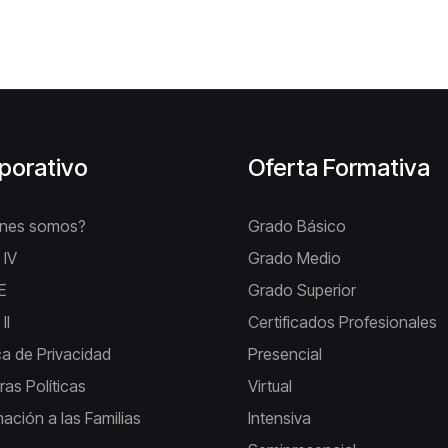
porativo
Oferta Formativa
énes somos?
Grado Básico
 IV
Grado Medio
E
Grado Superior
II
Certificados Profesionales
ica de Privacidad
Presencial
ras Políticas
Virtual
mación a las Familias
Intensiva